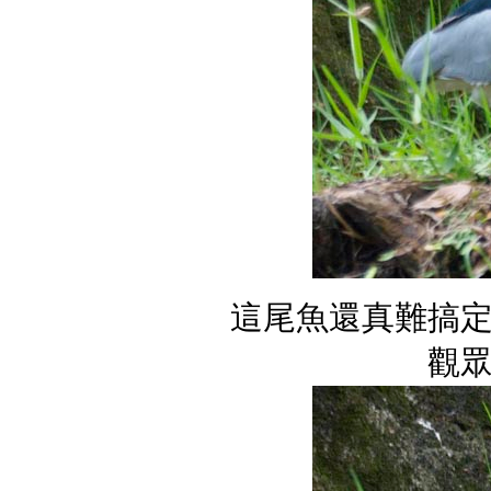
這尾魚還真難搞
觀