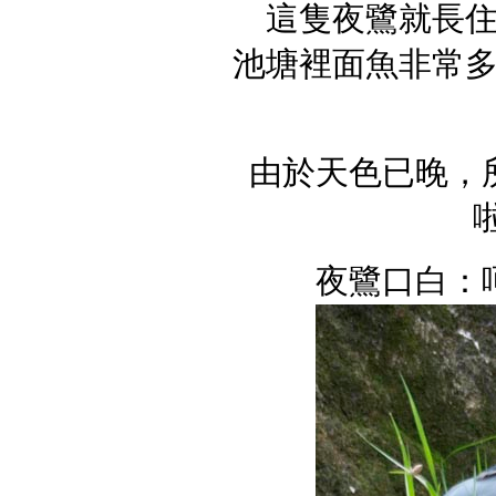
這隻夜鷺就長
池塘裡面魚非常
由於天色已晚，
夜鷺口白：