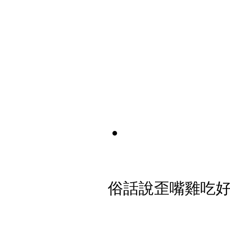
俗話說歪嘴雞吃