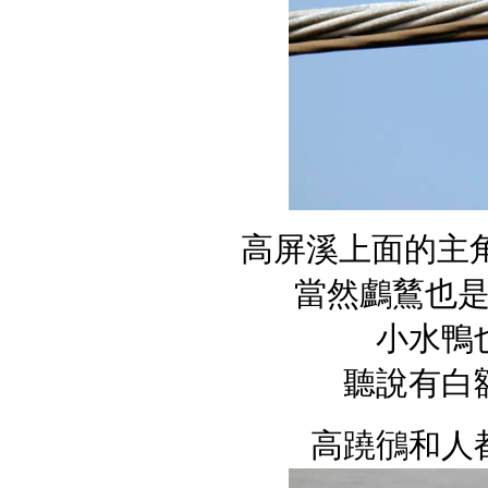
高屏溪上面的主
當然鸕鶿也
小水鴨
聽說有白
高蹺鴴和人