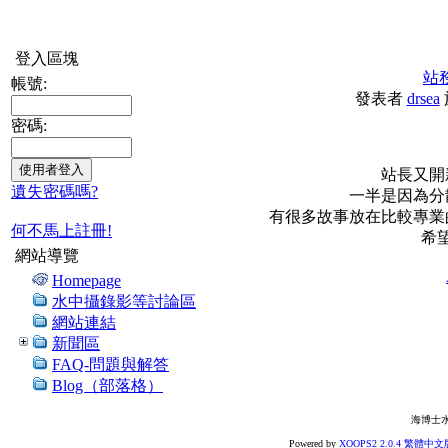
登入區塊
站
帳號:
發表者
drsea
密碼:
站長又開
遺失密碼嗎?
一半是因為分
有很多故事放在比較專業
何不馬上註冊!
希
網站導覽
Homepage
水中攝錄影等討論區
網站連結
新聞區
FAQ-問題與解答
Blog（部落格）
海博士
Powered by
XOOPS2 2.0.4 繁體中文版 r