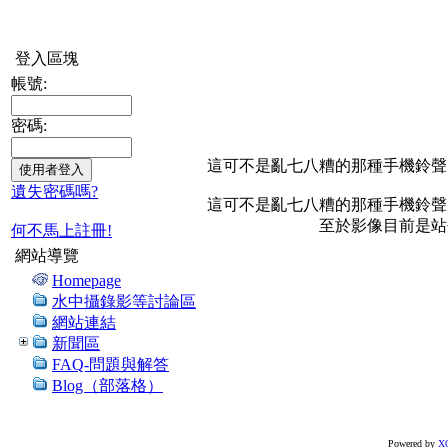
登入區塊
帳號:
密碼:
這可不是亂七八糟的那種手機鈴聲
遺失密碼嗎?
這可不是亂七八糟的那種手機鈴聲
至於影像目前是站
何不馬上註冊!
網站導覽
Homepage
水中攝錄影等討論區
網站連結
新聞區
FAQ-問題與解答
Blog（部落格）
Powered by
X