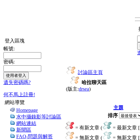
登入區塊
帳號:
密碼:
討論區主頁
遺失密碼嗎?
哈拉聊天區
(版主:
drsea
)
何不馬上註冊!
網站導覽
主題
Homepage
排序
水中攝錄影等討論區
網站連結
= 有新文章 (
= 最新文章 [ 
新聞區
FAQ-問題與解答
= 無新文章 (
= 無新文章 [ 