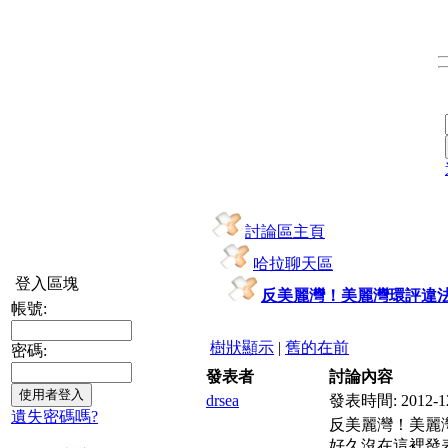
討論區主頁
哈拉聊天區
登入區塊
反美麗灣！美麗灣環評違
帳號:
樹狀顯示
|
舊的在前
密碼:
發表者
討論內容
drsea
發表時間:
2012-1
遺失密碼嗎?
反美麗灣！美麗
好久沒在這裡發