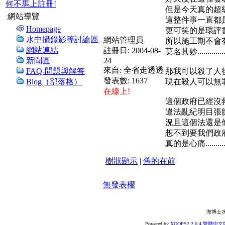
何不馬上註冊!
但是今天真的超
網站導覽
這整件事一直都
Homepage
更可笑的是環評
水中攝錄影等討論區
網站管理員
所以施工期不會
網站連結
註冊日:
2004-08-
莫名其妙.............
新聞區
24
來自:
全省走透透
FAQ-問題與解答
那我可以殺了人
發表數:
1637
Blog（部落格）
現在殺人可以無
在線上!
這個政府已經沒
違法亂紀明目張
況且這個法還是
想不到要我們政府守個
真的是心痛..........
樹狀顯示
|
舊的在前
無發表權
海博士
Powered by
XOOPS2 2.0.4 繁體中文版 r