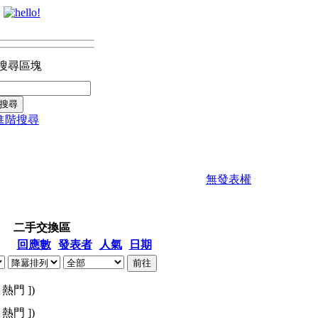
搜尋區塊
進階搜尋
無發表權
二手交換區
回應數
發表者
人氣
日期
熱門 ])
熱門 ])