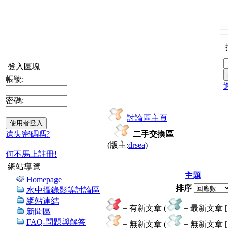
登入區塊
帳號:
密碼:
討論區主頁
遺失密碼嗎?
二手交換區
(版主:
drsea
)
何不馬上註冊!
網站導覽
主題
Homepage
排序
水中攝錄影等討論區
網站連結
= 有新文章 (
= 最新文章 [ 
新聞區
FAQ-問題與解答
= 無新文章 (
= 無新文章 [ 