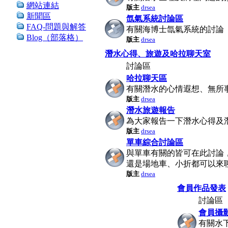
網站連結
版主
drsea
新聞區
氙氣系統討論區
FAQ-問題與解答
有關海博士氙氣系統的討論
Blog（部落格）
版主
drsea
潛水心得、旅遊及哈拉聊天室
討論區
哈拉聊天區
有關潛水的心情遐想、無所
版主
drsea
潛水旅遊報告
為大家報告一下潛水心得及
版主
drsea
單車綜合討論區
與單車有關的皆可在此討論
還是場地車、小折都可以來
版主
drsea
會員作品發表
討論區
會員攝
有關水