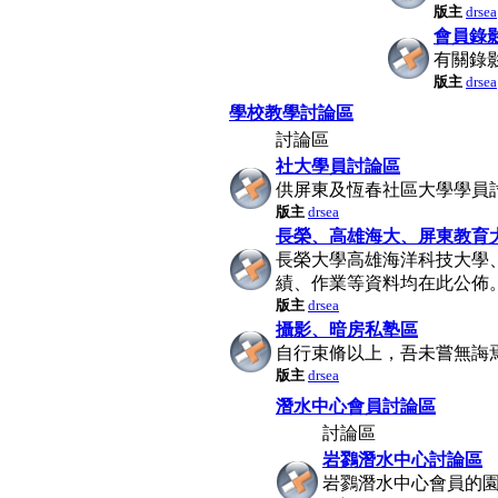
版主
drsea
會員錄
有關錄
版主
drsea
學校教學討論區
討論區
社大學員討論區
供屏東及恆春社區大學學員
版主
drsea
長榮、高雄海大、屏東教育
長榮大學高雄海洋科技大學
績、作業等資料均在此公佈
版主
drsea
攝影、暗房私塾區
自行束脩以上，吾未嘗無誨
版主
drsea
潛水中心會員討論區
討論區
岩鷚潛水中心討論區
岩鷚潛水中心會員的