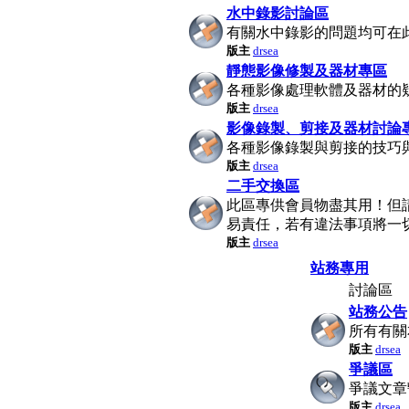
水中錄影討論區
有關水中錄影的問題均可在
版主
drsea
靜態影像修製及器材專區
各種影像處理軟體及器材的
版主
drsea
影像錄製、剪接及器材討論
各種影像錄製與剪接的技巧
版主
drsea
二手交換區
此區專供會員物盡其用！但
易責任，若有違法事項將一
版主
drsea
站務專用
討論區
站務公告
所有有關
版主
drsea
爭議區
爭議文章
版主
drsea