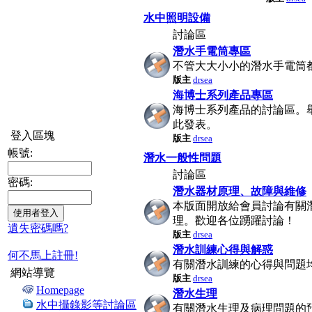
水中照明設備
討論區
潛水手電筒專區
不管大大小小的潛水手電筒
版主
drsea
海博士系列產品專區
海博士系列產品的討論區。
此發表。
登入區塊
版主
drsea
帳號:
潛水一般性問題
討論區
密碼:
潛水器材原理、故障與維修
本版面開放給會員討論有關
理。歡迎各位踴躍討論！
遺失密碼嗎?
版主
drsea
潛水訓練心得與解惑
何不馬上註冊!
有關潛水訓練的心得與問題
網站導覽
版主
drsea
Homepage
潛水生理
水中攝錄影等討論區
有關潛水生理及病理問題的